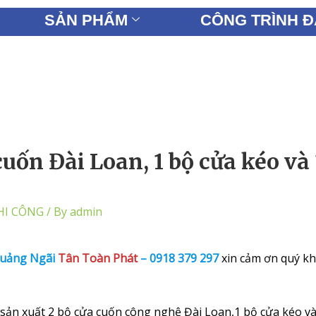
SẢN PHẨM
CÔNG TRÌNH Đ
LIÊN HỆ
uốn Đài Loan, 1 bộ cửa kéo và 
HI CÔNG
/ By
admin
Quảng Ngã
i
Tân Toàn Phát
–
0918 379 297
xin cảm ơn quý k
sản xuất 2 bộ cửa cuốn công nghệ Đài Loan,1 bộ cửa kéo và