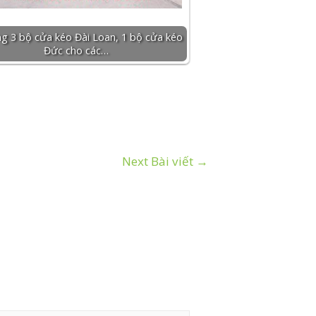
g 3 bộ cửa kéo Đài Loan, 1 bộ cửa kéo
Đức cho các…
Next Bài viết
→