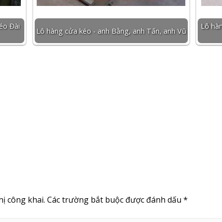
éo Đài
Lô hàn
Lô hàng cửa kéo - anh Bằng, anh Tấn, anh Vũ
ị công khai.
Các trường bắt buộc được đánh dấu
*