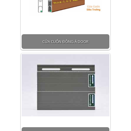
CỬA CUỐN ĐÔNG Á DOOR