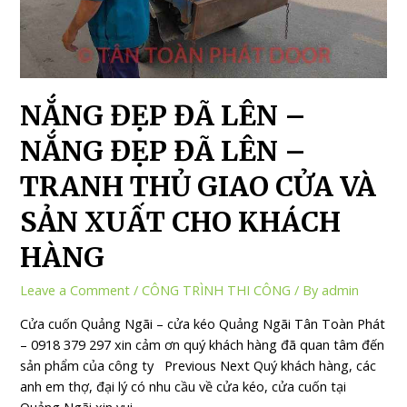
NẮNG ĐẸP ĐÃ LÊN –
NẮNG ĐẸP ĐÃ LÊN –
TRANH THỦ GIAO CỬA VÀ
SẢN XUẤT CHO KHÁCH
HÀNG
Leave a Comment
/
CÔNG TRÌNH THI CÔNG
/ By
admin
Cửa cuốn Quảng Ngãi – cửa kéo Quảng Ngãi Tân Toàn Phát
– 0918 379 297 xin cảm ơn quý khách hàng đã quan tâm đến
sản phẩm của công ty Previous Next Quý khách hàng, các
anh em thợ, đại lý có nhu cầu về cửa kéo, cửa cuốn tại
Quảng Ngãi xin vui …