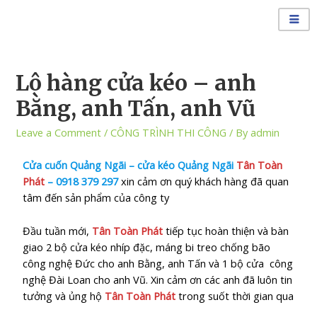
Lô hàng cửa kéo – anh
Bằng, anh Tấn, anh Vũ
Leave a Comment
/
CÔNG TRÌNH THI CÔNG
/ By
admin
Cửa
cuốn Quảng Ngãi – cửa kéo Quảng Ngã
i
Tân Toàn
Phát
–
0918 379 297
xin cảm ơn quý khách hàng đã quan
tâm đến sản phẩm của công ty
Đầu tuần mới,
Tân Toàn Phát
tiếp tục hoàn thiện và bàn
giao 2 bộ cửa kéo nhíp đặc, máng bi treo chống bão
công nghệ Đức cho anh Bằng, anh Tấn và 1 bộ cửa công
nghệ Đài Loan cho anh Vũ.
Xin cảm ơn các anh đã luôn tin
tưởng và ủng hộ
Tân Toàn Phát
trong suốt thời gian qua