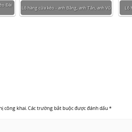
éo Đài
Lô hàng cửa kéo - anh Bằng, anh Tấn, anh Vũ
Lô 
ị công khai.
Các trường bắt buộc được đánh dấu
*