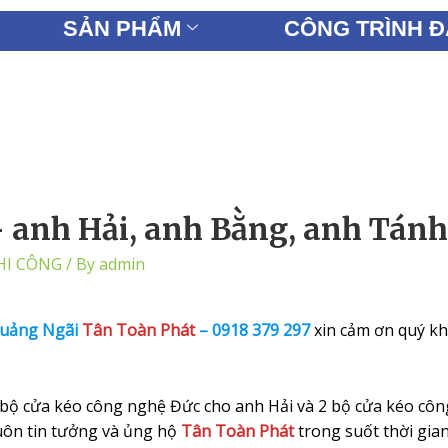
SẢN PHẨM
CÔNG TRÌNH Đ
LIÊN HỆ
– anh Hải, anh Bằng, anh Tánh
HI CÔNG
/ By
admin
Quảng Ngã
i
Tân Toàn Phát
–
0918 379 297
xin cảm ơn quý k
1 bộ cửa kéo công nghệ Đức cho anh Hải và 2 bộ cửa kéo cô
uôn tin tưởng và ủng hộ
Tân Toàn Phát
trong suốt thời gia