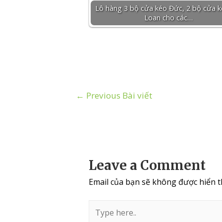
Lô hàng 3 bộ cửa kéo Đức, 2 bộ cửa k
Loan cho các…
←
Previous Bài viết
Leave a Comment
Email của bạn sẽ không được hiển th