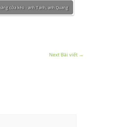
hàng cửa kéo - anh Tánh, anh Quang
Next Bài viết
→