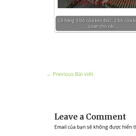
Lô hàng 3 bộ cửa kéo Đức, 2 bộ cửa k
Loan cho các…
←
Previous Bài viết
Leave a Comment
Email của bạn sẽ không được hiển th