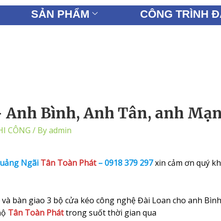
SẢN PHẨM
CÔNG TRÌNH Đ
LIÊN HỆ
– Anh Bình, Anh Tân, anh Mạ
HI CÔNG
/ By
admin
Quảng Ngã
i
Tân Toàn Phát
–
0918 379 297
xin cảm ơn quý k
n và bàn giao 3 bộ cửa kéo công nghệ Đài Loan cho anh Bìn
hộ
Tân Toàn Phát
trong suốt thời gian qua