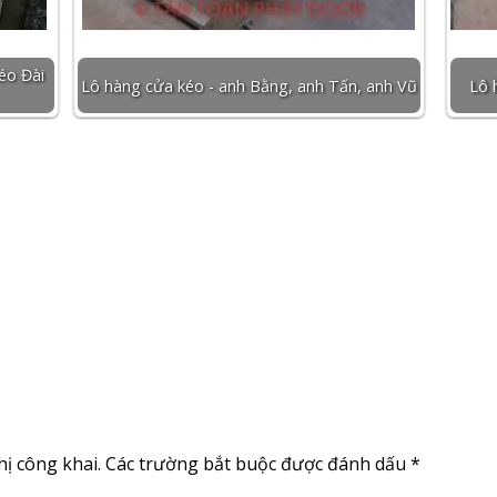
éo Đài
Lô hàng cửa kéo - anh Bằng, anh Tấn, anh Vũ
Lô 
ị công khai.
Các trường bắt buộc được đánh dấu
*