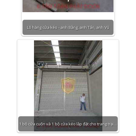
Lô hàng cửa kéo - anh Bằng, anh Tấn, anh Vũ
1 bộ cửa cuốn và 1 bộ cửa kéo lắp đặt cho trang trại…